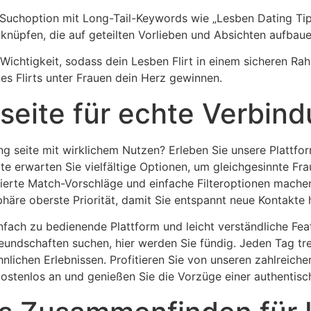
ie Suchoption mit Long-Tail-Keywords wie „Lesben Dating Tip
 knüpfen, die auf geteilten Vorlieben und Absichten aufbaue
 Wichtigkeit, sodass dein Lesben Flirt in einem sicheren Ra
s Flirts unter Frauen dein Herz gewinnen.
 seite für echte Verbin
ing seite mit wirklichem Nutzen? Erleben Sie unsere Plattf
eite erwarten Sie vielfältige Optionen, um gleichgesinnte Fr
sierte Match-Vorschläge und einfache Filteroptionen mache
sphäre oberste Priorität, damit Sie entspannt neue Kontakte 
einfach zu bedienende Plattform und leicht verständliche Fe
reundschaften suchen, hier werden Sie fündig. Jeden Tag t
lichen Erlebnissen. Profitieren Sie von unseren zahlreich
 kostenlos an und genießen Sie die Vorzüge einer authentis